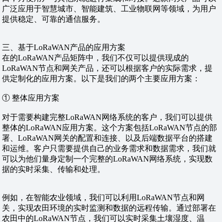
广泛应用于智慧城市、智能建筑、工业物联网等领域，为用户
提供稳定、可靠的通信服务。
三、基于LoRaWAN产品的应用方案
在的LoRaWAN产品矩阵中，我们不仅可以提供现成的
LoRaWAN节点和网关产品，还可以根据客户的实际需求，提
供定制化的应用方案。以下是我们的两个主要应用方案：
① 整体应用方案
对于需要构建完整LoRaWAN网络系统的客户，我们可以提供
整体的LoRaWAN应用方案。这个方案包括LoRaWAN节点的部
署、LoRaWAN网关的配置和连接、以及后端数据平台的搭建
和运维。客户只需要提供自己的业务需求和数据需求，我们就
可以为他们量身定制一个完整的LoRaWAN网络系统，实现数
据的实时采集、传输和处理。
例如，在智能农业领域，我们可以利用LoRaWAN节点和网
关，实现农田环境的实时监测和数据的远程传输。通过部署在
农田中的LoRaWAN节点，我们可以实时采集土壤湿度、温