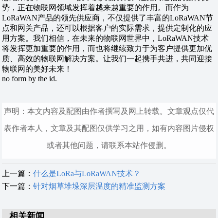
势，正在物联网领域发挥着越来越重要的作用。而作为
LoRaWAN产品的领先供应商，不仅提供了丰富的LoRaWAN节
点和网关产品，还可以根据客户的实际需求，提供定制化的应
用方案。我们相信，在未来的物联网世界中，LoRaWAN技术
将发挥更加重要的作用，而也将继续致力于为客户提供更加优
质、高效的物联网解决方案。让我们一起携手共进，共同迎接
物联网的美好未来！
no form by the id.
声明：本文内容及配图由作者撰写及网上转载。文章观点仅代
表作者本人，文章及其配图仅供学习之用，如有内容图片侵权
或者其他问题，请联系本站作侵删。
上一篇：
什么是LoRa与LoRaWAN技术？
下一篇：
针对烟草堆垛深层温度的精准监测方案
相关新闻