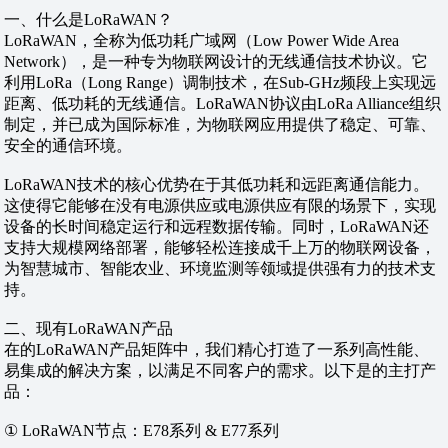
一、什么是LoRaWAN？
LoRaWAN，全称为低功耗广域网（Low Power Wide Area
Network），是一种专为物联网设计的无线通信技术协议。它
利用LoRa（Long Range）调制技术，在Sub-GHz频段上实现远
距离、低功耗的无线通信。LoRaWAN协议由LoRa Alliance组织
制定，并已成为国际标准，为物联网应用提供了稳定、可靠、
安全的通信环境。
LoRaWAN技术的核心优势在于其低功耗和远距离通信能力。
这使得它能够在没有电源供应或电源供应有限的场景下，实现
设备的长时间稳定运行和远程数据传输。同时，LoRaWAN还
支持大规模网络部署，能够轻松连接成千上万的物联网设备，
为智慧城市、智能农业、环境监测等领域提供强有力的技术支
持。
二、现有LoRaWAN产品
在的LoRaWAN产品矩阵中，我们精心打造了一系列高性能、
易集成的解决方案，以满足不同客户的需求。以下是的主打产
品：
① LoRaWAN节点：E78系列 & E77系列