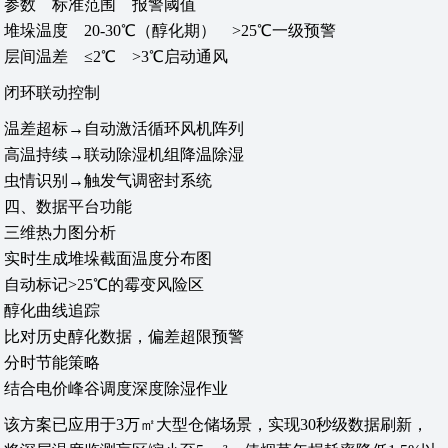
参数 标准范围 报警阈值
堆垛温度 20-30℃（醇化期） >25℃一级预警
层间温差 ≤2℃ >3℃启动通风
闭环联动控制‌
温差超标→自动激活循环风机阵列
高温持续→联动除湿机组降温除湿
虫情识别→触发气调密封系统
四、数据平台功能
三维热力图分析‌
实时生成堆垛截面温度分布图
自动标记>25℃的霉变风险区
醇化曲线追踪‌
比对历史醇化数据，偏差超限预警
分时节能策略‌
结合电价峰谷调度深度除湿作业
该方案已应用于3万㎡大型仓储场景，实现30秒级数据刷新，