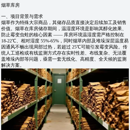
烟草库房
一、项目背景与需求
烟草作为特殊大宗商品，其储存品质直接决定后续加工及销售
价值。烟草在库房储存期间，温湿度环境是影响其醇化效果、
防止霉变虫蛀的核心因素 —— 库房环境温湿度需严格控制在
18-22℃、相对湿度 55%-65%，同时烟草内部及堆垛深层温度易
因通风不畅出现局部过热，若超过 25℃可能引发霉变风险。传
统人工巡检或有线监测方式存在实时性差、布线复杂、无法覆
盖堆垛内部等问题，亟需一套无线化、高精度、全天候的监测
解决方案。