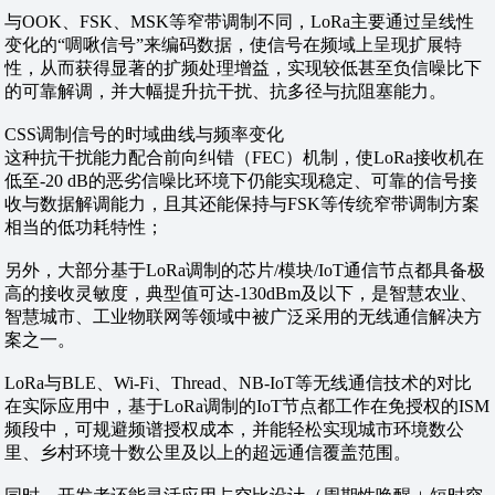
与OOK、FSK、MSK等窄带调制不同，LoRa主要通过呈线性
变化的“啁啾信号”来编码数据，使信号在频域上呈现扩展特
性，从而获得显著的扩频处理增益，实现较低甚至负信噪比下
的可靠解调，并大幅提升抗干扰、抗多径与抗阻塞能力。
CSS调制信号的时域曲线与频率变化
这种抗干扰能力配合前向纠错（FEC）机制，使LoRa接收机在
低至-20 dB的恶劣信噪比环境下仍能实现稳定、可靠的信号接
收与数据解调能力，且其还能保持与FSK等传统窄带调制方案
相当的低功耗特性；
另外，大部分基于LoRa调制的芯片/模块/IoT通信节点都具备极
高的接收灵敏度，典型值可达-130dBm及以下，是智慧农业、
智慧城市、工业物联网等领域中被广泛采用的无线通信解决方
案之一。
LoRa与BLE、Wi-Fi、Thread、NB-IoT等无线通信技术的对比
在实际应用中，基于LoRa调制的IoT节点都工作在免授权的ISM
频段中，可规避频谱授权成本，并能轻松实现城市环境数公
里、乡村环境十数公里及以上的超远通信覆盖范围。