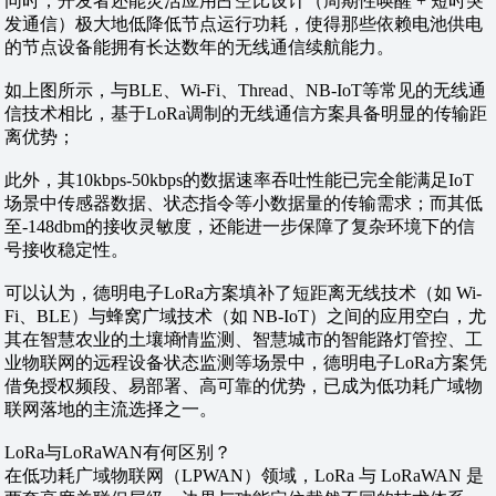
同时，开发者还能灵活应用占空比设计（周期性唤醒 + 短时突
发通信）极大地低降低节点运行功耗，使得那些依赖电池供电
的节点设备能拥有长达数年的无线通信续航能力。
如上图所示，与BLE、Wi-Fi、Thread、NB-IoT等常见的无线通
信技术相比，基于LoRa调制的无线通信方案具备明显的传输距
离优势；
此外，其10kbps-50kbps的数据速率吞吐性能已完全能满足IoT
场景中传感器数据、状态指令等小数据量的传输需求；而其低
至-148dbm的接收灵敏度，还能进一步保障了复杂环境下的信
号接收稳定性。
可以认为，德明电子LoRa方案填补了短距离无线技术（如 Wi-
Fi、BLE）与蜂窝广域技术（如 NB-IoT）之间的应用空白，尤
其在智慧农业的土壤墒情监测、智慧城市的智能路灯管控、工
业物联网的远程设备状态监测等场景中，德明电子LoRa方案凭
借免授权频段、易部署、高可靠的优势，已成为低功耗广域物
联网落地的主流选择之一。
LoRa与LoRaWAN有何区别？
在低功耗广域物联网（LPWAN）领域，LoRa 与 LoRaWAN 是