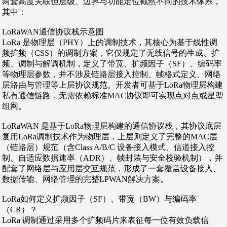
两套高度关联但层级、边界与功能定位截然不同的技术体系，
其中：
LoRaWAN通信协议栈示意图
LoRa 是物理层（PHY）上的调制技术，其核心为基于线性调
频扩频（CSS）的调制方案，它仅规定了无线信号的生成、扩
频、调制与解调机制，定义了带宽、扩频因子（SF）、编码率
等物理层参数，并不涉及链路层接入控制、帧格式定义、网络
层路由与管理等上层协议规范。开发者可基于LoRa物理层构建
私有通信链路，无需依赖标准MAC协议即可实现点对点或星型
组网。
LoRaWAN 是基于LoRa物理层构建的通信协议栈，其协议底层
复用LoRa调制技术作为物理层，上层则定义了完整的MAC层
（链路层）规范（含Class A/B/C 设备接入模式、信道接入控
制、自适应数据速率（ADR）、帧封装与安全校验机制），并
配套了网络层与应用层交互规范，形成了一套覆盖设备接入、
数据传输、网络管理的完整LPWAN解决方案。
LoRa如何定义扩频因子（SF）、带宽（BW）与编码率
（CR）？
LoRa 调制通过采用多个扩频码片来表征每一位有效负载信