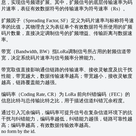
息，实现信号频谱扩展。其中，扩频信号的底层传输速率为码
片速率，表征有效数据符号的传输速率为符号速率（Rs）。
扩频因子（Spreading Factor, SF）定义为码片速率与标称符号速
率的比值，其物理含义为表征单个有效数据符号所使用的扩频
码片数量，直接决定调制信号的扩频增益、传输距离与数据速
率。
带宽（Bandwidth, BW）指LoRa调制信号所占用的射频信道带
宽，决定系统码片速率与信号频率分辨能力。
带宽取值直接影响通信链路的传输速率、接收灵敏度及抗干扰
性能，带宽越大，数据传输速率越高；带宽越小，接收灵敏度
越高，链路覆盖能力越强。
编码率（Coding Rate, CR）为 LoRa 前向纠错编码（FEC）的
信息比特与总传输比特之比，用于描述信道纠错冗余程度。
通过引入冗余编码，编码率可提升信号在复杂信道环境下的抗
干扰与纠错能力，编码率越低，纠错能力越强，链路可靠性越
高；编码率越高，有效数据传输效率越高。
no form by the id.