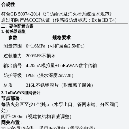
合规性
符合GB 50974-2014《消防给水及消火栓系统技术规范》
通过消防产品CCCF认证（传感器防爆标志：Ex ia IIB T4）
二、硬件配置方案
1. 传感器选型
参数
规格要求
测量范围
0~1.6MPa（可扩展至2.5MPa）
过载能力
200%FS不损坏
输出信号
4-20mA模拟量+LoRaWAN数字传输
防护等级
IP68（浸水深度2m/72h）
材质
316L不锈钢膜片（耐氯离子腐蚀）
2. LoRaWAN组网设计
节点部署
‌：
每防火分区至少1个测点（水泵出口、管网末端、分区阀门
处）
间距≤200m（视建筑结构衰减调整）
网关布置
‌：
地下室/屋顶安装，采用PoE供电（需冗余电源）