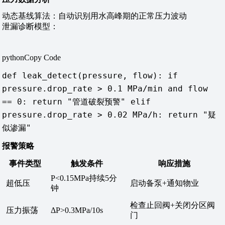
动态基线算法：自动识别用水高峰期的正常压力波动
泄漏诊断模型：
pythonCopy Code
def leak_detect(pressure, flow): if
pressure.drop_rate > 0.1 MPa/min and flow
== 0: return "管道破裂预警" elif
pressure.drop_rate > 0.02 MPa/h: return "疑
似渗漏"
报警策略
事件类型
触发条件
响应措施
P<0.15MPa持续5分
超低压
启动备泵+通知物业
钟
检查止回阀+关闭分区阀
压力振荡
ΔP>0.3MPa/10s
门